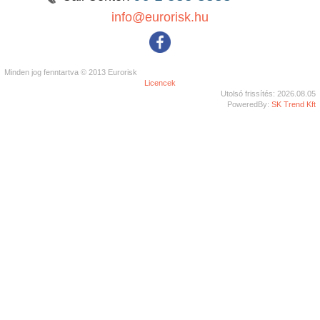
info@eurorisk.hu
Minden jog fenntartva © 2013 Eurorisk
Licencek
Utolsó frissítés: 2026.08.05
PoweredBy:
SK Trend Kft