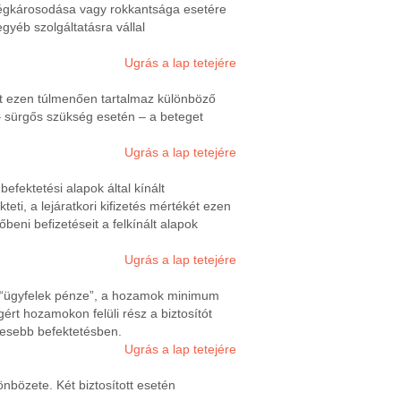
szségkárosodása vagy rokkantsága esetére
yéb szolgáltatásra vállal
Ugrás a lap tetejére
zat ezen túlmenően tartalmaz különböző
s – sürgős szükség esetén – a beteget
Ugrás a lap tetejére
befektetési alapok által kínált
kteti, a lejáratkori kifizetés mértékét ezen
eni befizetéseit a felkínált alapok
Ugrás a lap tetejére
 az “ügyfelek pénze”, a hozamok minimum
gért hozamokon felüli rész a biztosítót
nyesebb befektetésben.
Ugrás a lap tetejére
önbözete. Két biztosított esetén