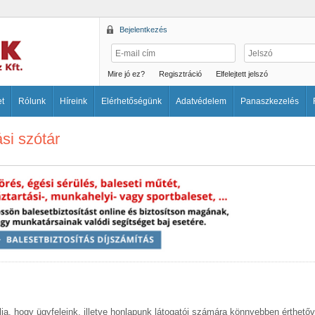
Bejelentkezés
Mire jó ez?
Regisztráció
Elfelejtett jelszó
et
Rólunk
Híreink
Elérhetőségünk
Adatvédelem
Panaszkezelés
ási szótár
élja, hogy ügyfeleink, illetve honlapunk látogatói számára könnyebben érthet