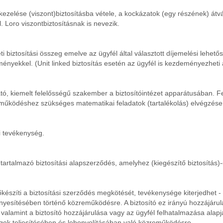
kezelése (viszont)biztosításba vétele, a kockázatok (egy részének) átv
l. Loro viszontbiztosításnak is nevezik.
ti biztosítási összeg emelve az ügyfél által választott díjemelési lehet
yekkel. (Unit linked biztosítás esetén az ügyfél is kezdeményezheti a
llátó, kiemelt felelősségű szakember a biztosítóintézet apparátusában.
os működéshez szükséges matematikai feladatok (tartalékolás) elvégzése
i tevékenység.
tartalmazó biztosítási alapszerződés, amelyhez (kiegészítő biztosítás)-
lőkészíti a biztosítási szerződés megkötését, tevékenysége kiterjedhet 
yesítésében történő közreműködésre. A biztosító ez irányú hozzájárul
re, valamint a biztosító hozzájárulása vagy az ügyfél felhatalmazása ala
gek teljesítésében és lebonyolításában való közreműködésre.