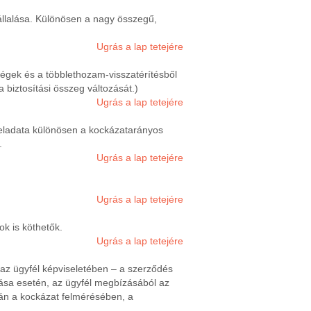
állalása. Különösen a nagy összegű,
Ugrás a lap tetejére
őségek és a többlethozam-visszatérítésből
 biztosítási összeg változását.)
Ugrás a lap tetejére
 Feladata különösen a kockázatarányos
.
Ugrás a lap tetejére
Ugrás a lap tetejére
ok is köthetők.
Ugrás a lap tetejére
- az ügyfél képviseletében – a szerződés
ása esetén, az ügyfél megbízásából az
pján a kockázat felmérésében, a