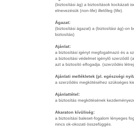
(biztosítási ág) a biztosítások kockázati i
elnevezésük (non-life) illetőleg (life).
Ágazat:
(biztosítási ágazat) a (biztosítási ág)-on
biztosítás)
Ajánlat:
a biztosítási igényt megfogalmazó és a sz
a biztosítási védelmet igénylő szerződő (
azt a biztosító elfogadja. (szerződés létrej
Ajánlati mellékletek (pl. egészségi nyil
a szerződés megkötéséhez szükséges kieg
Ajánlattétel:
a biztosítás megkötésének kezdeményezése a
Akaraton kívüliség:
a biztosítási baleset-fogalom lényeges fog
nincs ok-okozati összefüggés.