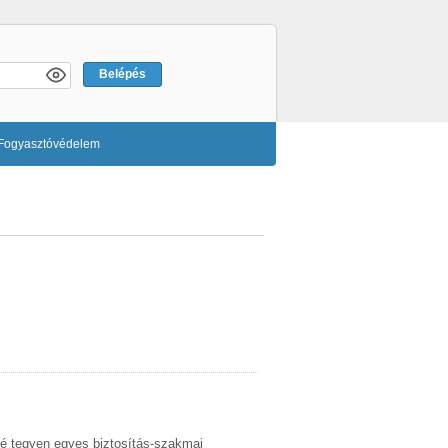
Fogyasztóvédelem
ővé tegyen egyes biztosítás-szakmai