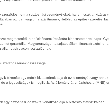
 A szerződés nem a (biztosítási esemény)-eket, hanem csak a (kizárás)-
talában az ipari vagyon a szállítmány-, illetőleg az építési-szerelési bi
ma.
szét megtestesítő, a deficit finanszírozására kibocsátott értékpapír. G
amot garantálja. Magyarországon a sajátos állami finanszírozási rendsze
az állampapírpiacon realizálódnak.
ási szerződéseinek összessége.
yik biztosító egy másik biztosítónak adja át az állományát vagy annak 
ik, de a jogosultságok is megilletik. Az állomány-átruházáshoz a (MNB)
 egy biztosítási időszakra vonatkozó díja a biztosító statisztikáiban.