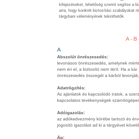
kifejezéseket, lehetőség szerint segítse a b
arra, hogy konkrét biztosítási szabályokat r
tárgybani véleményének tekinthetők.
A
B
-
A
Abszolút önrészesedés:
levonásos önrészesedés, amelynek mérté
nem éri el, a biztosító nem térít. Ha a 
önrészesedés összegét a kárból levonják, a
Adatrögzítés:
Az ajánlatok és kapcsolódó iratok, a szer
kapcsolatos tevékenységek számítógépes n
Adóigazolás:
az adókedvezmény körébe tartozó és érvén
jogosító igazolást ad ki a tárgyévet köv
Ág: