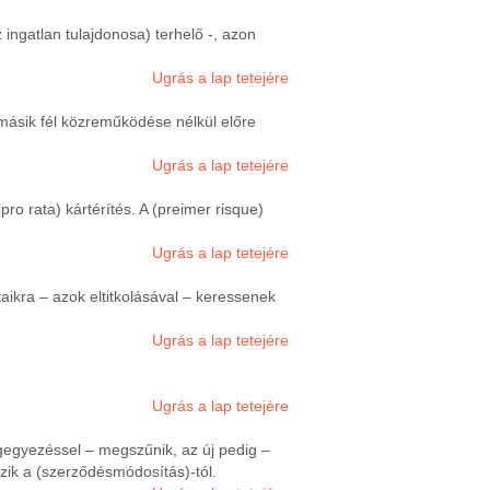
 ingatlan tulajdonosa) terhelő -, azon
Ugrás a lap tetejére
 másik fél közreműködése nélkül előre
Ugrás a lap tetejére
o rata) kártérítés. A (preimer risque)
Ugrás a lap tetejére
ikra – azok eltitkolásával – keressenek
Ugrás a lap tetejére
Ugrás a lap tetejére
gegyezéssel – megszűnik, az új pedig –
zik a (szerződésmódosítás)-tól.