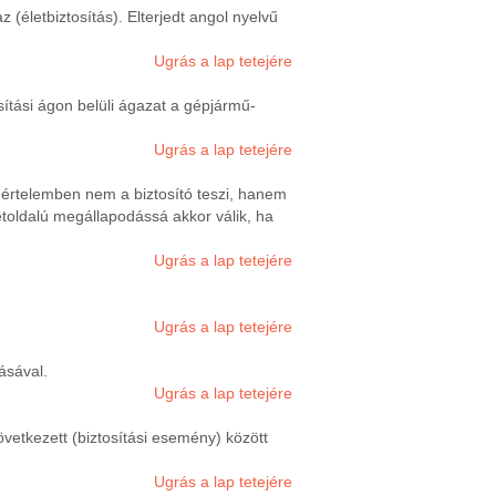
z (életbiztosítás). Elterjedt angol nyelvű
Ugrás a lap tetejére
sítási ágon belüli ágazat a gépjármű-
Ugrás a lap tetejére
gi értelemben nem a biztosító teszi, hanem
étoldalú megállapodássá akkor válik, ha
Ugrás a lap tetejére
Ugrás a lap tetejére
ásával.
Ugrás a lap tetejére
övetkezett (biztosítási esemény) között
Ugrás a lap tetejére