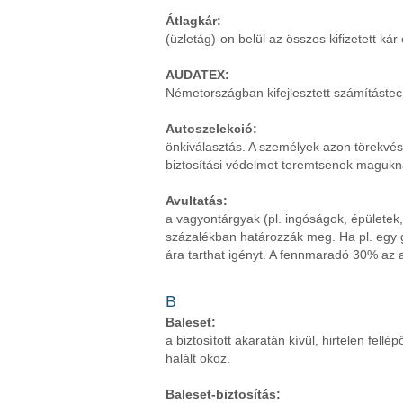
Átlagkár:
(üzletág)-on belül az összes kifizetett k
AUDATEX:
Németországban kifejlesztett számítástec
Autoszelekció:
önkiválasztás. A személyek azon törekvés
biztosítási védelmet teremtsenek magukna
Avultatás:
a vagyontárgyak (pl. ingóságok, épületek
százalékban határozzák meg. Ha pl. egy g
ára tarthat igényt. A fennmaradó 30% az a
B
Baleset:
a biztosított akaratán kívül, hirtelen fe
halált okoz.
Baleset-biztosítás: