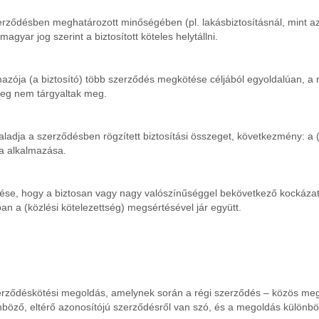
a szerződésben meghatározott minőségében (pl. lakásbiztosításnál, mint az
agyar jog szerint a biztosított köteles helytállni.
:
lmazója (a biztosító) több szerződés megkötése céljából egyoldalúan, a
leg nem tárgyaltak meg.
dja a szerződésben rögzített biztosítási összeget, következmény: a (pr
ta alkalmazása.
vése, hogy a biztosan vagy nagy valószínűséggel bekövetkező kockázata
ában a (közlési kötelezettség) megsértésével jár együtt.
zerződéskötési megoldás, amelynek során a régi szerződés – közös me
önböző, eltérő azonosítójú szerződésről van szó, és a megoldás különbö