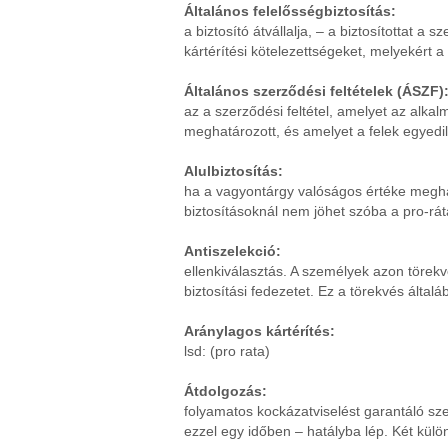
Általános felelősségbiztosítás:
a biztosító átvállalja, – a biztosítottat 
kártérítési kötelezettségeket, melyekért a m
Általános szerződési feltételek (ÁSZF)
az a szerződési feltétel, amelyet az alka
meghatározott, és amelyet a felek egyedi
Alulbiztosítás:
ha a vagyontárgy valóságos értéke meghala
biztosításoknál nem jöhet szóba a pro-rá
Antiszelekció:
ellenkiválasztás. A személyek azon törek
biztosítási fedezetet. Ez a törekvés által
Aránylagos kártérítés:
lsd: (pro rata)
Átdolgozás:
folyamatos kockázatviselést garantáló s
ezzel egy időben – hatályba lép. Két kül