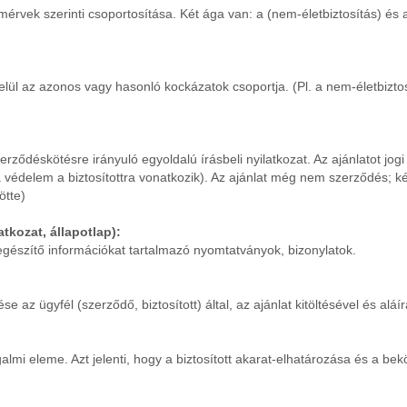
smérvek szerinti csoportosítása. Két ága van: a (nem-életbiztosítás) és a
 belül az azonos vagy hasonló kockázatok csoportja. (Pl. a nem-életbizto
erződéskötésre irányuló egyoldalú írásbeli nyilatkozat. Az ajánlatot jo
a védelem a biztosítottra vonatkozik). Az ajánlat még nem szerződés; k
ötte)
atkozat, állapotlap):
észítő információkat tartalmazó nyomtatványok, bizonylatok.
z ügyfél (szerződő, biztosított) által, az ajánlat kitöltésével és aláír
almi eleme. Azt jelenti, hogy a biztosított akarat-elhatározása és a bek