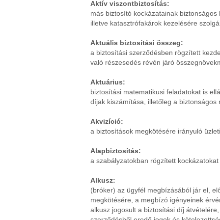
Aktív viszontbiztosítás:
más biztosító kockázatainak biztonságos 
illetve katasztrófakárok kezelésére szolgá
Aktuális biztosítási összeg:
a biztosítási szerződésben rögzített kezde
való részesedés révén járó összegnövekmén
Aktuárius:
biztosítási matematikusi feladatokat is e
díjak kiszámítása, illetőleg a biztonság
Akvizíció:
a biztosítások megkötésére irányuló üzlet
Alapbiztosítás:
a szabályzatokban rögzített kockázatokat 
Alkusz:
(bróker) az ügyfél megbízásából jár el, e
megkötésére, a megbízó igényeinek érvén
alkusz jogosult a biztosítási díj átvételé
szerződésből eredő jogok és kötelezettsé