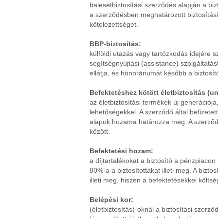
balesetbiztosítási szerződés alapján a bi
a szerződésben meghatározott biztosítási
kötelezettséget.
BBP-biztosítás:
külföldi utazás vagy tartózkodás idejére
segítségnyújtási (assistance) szolgáltatá
ellátja, és honoráriumát később a biztosít
Befektetéshez kötött életbiztosítás (uni
az életbiztosítási termékek új generációja,
lehetőségekkel. A szerződő által befizetett 
alapok hozama határozza meg. A szerződő a
között.
Befektetési hozam:
a díjtartalékokat a biztosító a pénzpiaco
80%-a a biztosítottakat illeti meg. A bizt
illeti meg, hiszen a befektetésekkel költs
Belépési kor:
(életbiztosítás)-oknál a biztosítási szerz