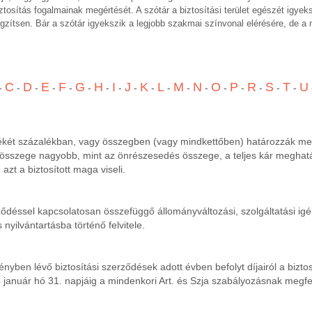
iztosítás fogalmainak megértését. A szótár a biztosítási terület egészét igyek
ögzítsen. Bár a szótár igyekszik a legjobb szakmai színvonal elérésére, de a
C
D
E
F
G
H
I
J
K
L
M
N
O
P
R
S
T
U
-
-
-
-
-
-
-
-
-
-
-
-
-
-
-
-
-
-
két százalékban, vagy összegben (vagy mindkettőben) határozzák me
kár összege nagyobb, mint az önrészesedés összege, a teljes kár megha
zt a biztosított maga viseli.
ződéssel kapcsolatosan összefüggő állományváltozási, szolgáltatási ig
yilvántartásba történő felvitele.
yben lévő biztosítási szerződések adott évben befolyt díjairól a biz
ető január hó 31. napjáig a mindenkori Art. és Szja szabályozásnak meg