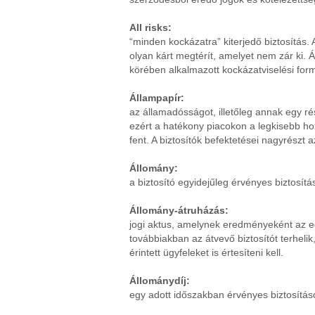
All risks:
“minden kockázatra” kiterjedő biztosítás.
olyan kárt megtérít, amelyet nem zár ki. Ál
körében alkalmazott kockázatviselési for
Állampapír:
az államadósságot, illetőleg annak egy ré
ezért a hatékony piacokon a legkisebb hoz
fent. A biztosítók befektetései nagyrészt 
Állomány:
a biztosító egyidejűleg érvényes biztosít
Állomány-átruházás:
jogi aktus, amelynek eredményeként az eg
továbbiakban az átvevő biztosítót terhel
érintett ügyfeleket is értesíteni kell.
Állománydíj:
egy adott időszakban érvényes biztosítások