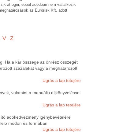
szik átfogni, ebből adódóan nem vállalkozik
 meghatározások az Eurorisk Kft. adott
V
Z
-
-
g. Ha a kár összege az önrész összegét
tározott százalékát vagy a meghatározott
Ugrás a lap tetejére
ények, valamint a manuális díjkönyveléssel
Ugrás a lap tetejére
tosító adókedvezmény igénybevételére
felelő módon és formában.
Ugrás a lap tetejére