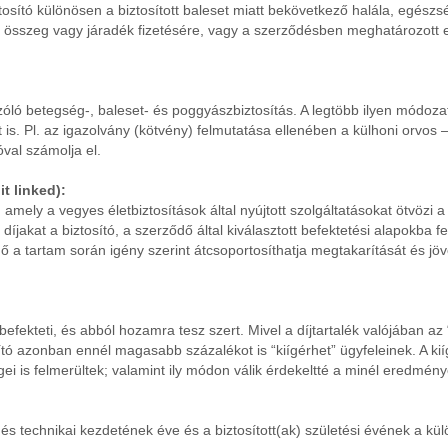
ztosító különösen a biztosított baleset miatt bekövetkező halála, egé
 összeg vagy járadék fizetésére, vagy a szerződésben meghatározott eg
 szóló betegség-, baleset- és poggyászbiztosítás. A legtöbb ilyen módo
st is. Pl. az igazolvány (kötvény) felmutatása ellenében a külhoni orvo
óval számolja el.
t linked):
 amely a vegyes életbiztosítások által nyújtott szolgáltatásokat ötvözi a 
díjakat a biztosító, a szerződő által kiválasztott befektetési alapokba fe
 tartam során igény szerint átcsoportosíthatja megtakarítását és jövőb
n befekteti, és abból hozamra tesz szert. Mivel a díjtartalék valójában
osító azonban ennél magasabb százalékot is “kiígérhet” ügyfeleinek. A kií
égei is felmerültek; valamint ily módon válik érdekeltté a minél eredmé
ődés technikai kezdetének éve és a biztosított(ak) születési évének a kül