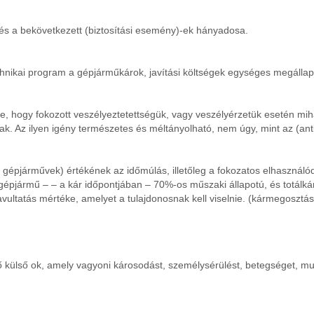
ár és a bekövetkezett (biztosítási esemény)-ek hányadosa.
hnikai program a gépjárműkárok, javítási költségek egységes megállapít
e, hogy fokozott veszélyeztetettségük, vagy veszélyérzetük esetén mi
k. Az ilyen igény természetes és méltányolható, nem úgy, mint az (anti
, gépjárművek) értékének az időmúlás, illetőleg a fokozatos elhasználó
épjármű – – a kár időpontjában – 70%-os műszaki állapotú, és totálkárt
vultatás mértéke, amelyet a tulajdonosnak kell viselnie. (kármegosztás
llépő külső ok, amely vagyoni károsodást, személysérülést, betegséget,