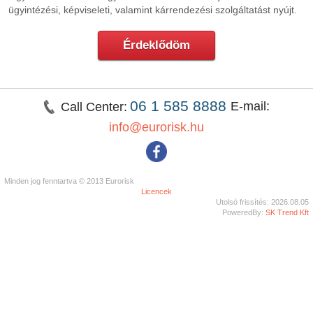
ügyintézési, képviseleti, valamint kárrendezési szolgáltatást nyújt.
Érdeklődöm
06 1 585 8888
E-mail:
Call Center:
info@eurorisk.hu
Minden jog fenntartva © 2013 Eurorisk
Licencek
Utolsó frissítés: 2026.08.05
PoweredBy:
SK Trend Kft