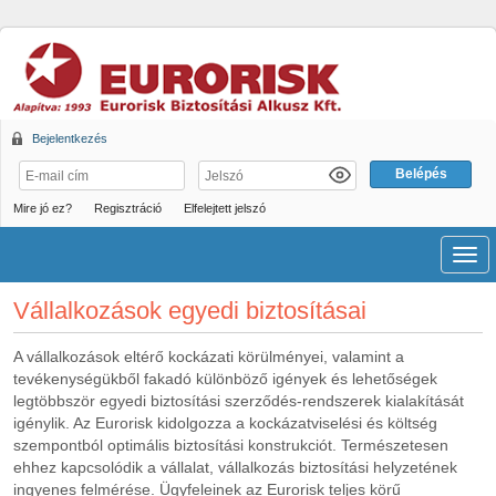
Bejelentkezés
Mire jó ez?
Regisztráció
Elfelejtett jelszó
Men
Vállalkozások egyedi biztosításai
A vállalkozások eltérő kockázati körülményei, valamint a
tevékenységükből fakadó különböző igények és lehetőségek
legtöbbször egyedi biztosítási szerződés-rendszerek kialakítását
igénylik. Az Eurorisk kidolgozza a kockázatviselési és költség
szempontból optimális biztosítási konstrukciót. Természetesen
ehhez kapcsolódik a vállalat, vállalkozás biztosítási helyzetének
ingyenes felmérése. Ügyfeleinek az Eurorisk teljes körű