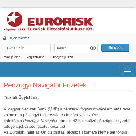
Bejelentkezés
Mire jó ez?
Regisztráció
Elfelejtett jelszó
Men
Pénzügyi Navigátor Füzetek
Tisztelt Ügyfelünk!
A Magyar Nemzeti Bank (MNB) a pénzügyi fogyasztóvédelem erősítése,
valamint a pénzügyi tudatosság és kultúra fejlesztése
érdekében
Pénzügyi Navigátor
címmel 42 különböző pénzügyi helyzetet
átfogó tájékoztató füzetet készített.
Az Eurorisk, mint az Ön biztosítási alkusza számára kiemelten fontos,