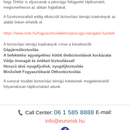
hogy Önhöz is eljussanak a pénzügyi felügyelet tájékoztatói,
megismerhesse az abban foglaltakat.
A füzetsorozatból eddig elkészült biztosítási témájú kiadványok az
alábbi linken érhetők el:
https://www.mnb.hu/fogyasztovedelem/penzugyi-navigator-fuzetek
A biztosítási témájú kiadványok címei a következők:
Gépjárműbiztosítás
A befektetési egységekhez kötött életbiztosítások kockázatai
Védje önmagát és értékeit biztosítással!
Hosszú távú nyugdíjcélok, nyugdíjbiztosítás
Minősített Fogyasztóbarát Otthonbiztosítás
A sorozat további biztosítási témájú köteteinek megjelenéséről
folyamatosan tájékoztatást adunk.
06 1 585 8888
E-mail:
Call Center:
info@eurorisk.hu