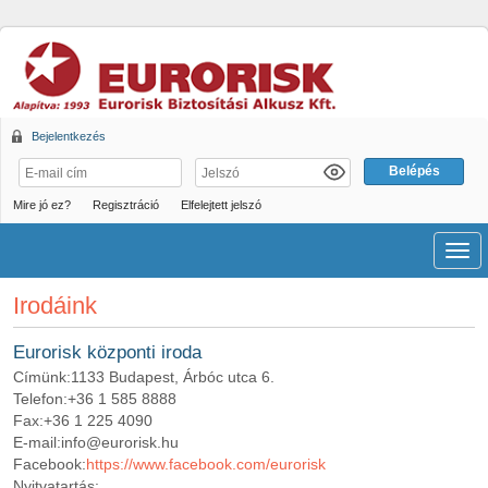
Bejelentkezés
Mire jó ez?
Regisztráció
Elfelejtett jelszó
Men
Irodáink
Eurorisk központi iroda
Címünk:
1133 Budapest, Árbóc utca 6.
Telefon:
+36 1 585 8888
Fax:
+36 1 225 4090
E-mail:
info@eurorisk.hu
Facebook:
https://www.facebook.com/eurorisk
Nyitvatartás: