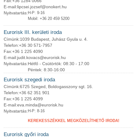
Fax:
+36 1284 0066
E-mail:
lipcsei.jozsef@onokert.hu
Nyitvatartás:
H-P: 9-16
Mobil: +36 20 459 5200
Eurorisk III. kerületi iroda
Címünk:
1039 Budapest, Juhász Gyula u. 4.
Telefon:
+36 30 571-7957
Fax:
+36 1 225 4090
E-mail:
judit.kovacs@eurorisk.hu
Nyitvatartás:
Hétfő - Csütörtök: 08:30 - 17:00
Péntek: 8:30-16:00
Eurorisk szegedi iroda
Címünk:
6725 Szeged, Boldogasszony sgt. 16.
Telefon:
+36 62 351 901
Fax:
+36 1 225 4099
E-mail:
eva.minda@eurorisk.hu
Nyitvatartás:
H-P: 8-16
KEREKESSZÉKKEL MEGKÖZELÍTHETŐ IRODA!
Eurorisk győri iroda