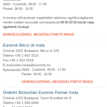
Hétfő - Csütörtök: 08:00 - 17:00
Péntek: 08:00 - 16:00
A törvényi előírásoknak megfelelően telefonos ügyfélszolgálatunk
minden kedden hosszabb nyitvatartással
08:00-20:00 között várja
ügyfeleink hívásait.
KEREKESSZÉKKEL MEGKÖZELÍTHETŐ IRODA!
Eurorisk Bécsi úti iroda
Címünk:
1032 Budapest, Bécsi út 229.
Telefon:
+36 1 453 3315
Fax:
+36 1 453 3318
E-mail:
erika.csuka@eurorisk.hu
Nyitvatartás:
Hétfő - Csütörtök: 09:00 - 17:00
Péntek: 09:00 - 16:00
KEREKESSZÉKKEL MEGKÖZELÍTHETŐ IRODA!
Önökért Biztosítási Eurorisk Partner Iroda
Címünk:
1203 Budapest, Szent Erzsébet tér 9.
Telefon:
+36 1 284 0066