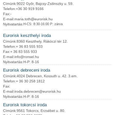
Címünk:
9022 Győr, Bajcsy-Zsilinszky u. 59.
Telefon:
+36 30 919 9166
Fax:
-
E-mail:
maria.toth@eurorisk.hu
Nyitvatartás:
H-CS: 8:30-16:00 P: zárva
Eurorisk keszthelyi iroda
Címünk:
8360 Keszthely, Rákóczi tér 12.
Telefon:
+ 36 83 555 933
Fax:
+ 36 83 555 933
E-mail:
info@ronsel.hu
Nyitvatartás:
H-P: 8-16
Eurorisk debreceni iroda
Címünk:
4024 Debrecen, Kossuth u. 42. 3.em.
Telefon:
+ 36 30 258 1812
Fax:
E-mail:
iroda.debrecen@eurorisk.hu
Nyitvatartás:
H-P: 8-16
Eurorisk tokorcsi iroda
Címünk:
9561 Tokorcs, Erzsébet u. 80.