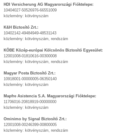
HDI Versicherung AG Magyarországi Fióktelepe:
10404027-50526976-66551009
közlemény: kötvényszám
K&H Biztosító Zrt.:
10402142-49484949-48531143
közlemény: kötvényszám, rendszám
KÖBE Közép-európai Kölcsönös Biztosító Egyesület:
12001008-01810616-00300008
közlemény: kötvényszám, rendszám
Magyar Posta Biztosító Zrt.:
10918001-00000005-06350140
közlemény: kötvényszám
Mapfre Asistencia S.A. Magyarországi Fióktelepe:
11706016-20818919-00000000
közlemény: kötvényszám
Ominimo by Signal Biztosító Zrt.:
12001008-00246399-00800005
közlemény: kötvényszám, rendszám