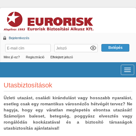
Bejelentkezés
Mire jó ez?
Regisztráció
Elfelejtett jelszó
Men
Utasbiztosítások
Üzleti utazást, családi kirándulást vagy hosszabb nyaralást,
esetleg csak egy romantikus városnézős hétvégét tervez? Ne
hagyja, hogy egy váratlan meglepetés elrontsa utazását!
Számoljon baleset, betegség, poggyász elvesztés vagy
rongálódás kockázatával és a biztosító társaságok
utasbiztosítás ajánlataival!