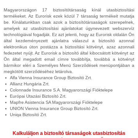
Magyarországon 17 biztosítótársaság kínál utasbiztosítási
termékeket. Az Eurorisk ezek közül 7 társaság termékeit mutatja
be. Kínálatunkban csak azok a biztosítótársaságok szerepelnek,
amelyek az utasbiztosítási ajánlatokat úgynevezett webszervíz
technológiával fogadják. Ez azt jelenti, hogy az Eurorisk oldalán Ön
által kezdeményezett ajánlatra válaszul a biztosító azonnal
elektronikus úton postázza a biztosítási kötvényt, azaz azonnali
fedezetet nyújt. Az Eurorisk a biztosító által kibocsátott kötvényt az
Ön által megadott email címre továbbítja, továbbá a kötvényt
bármikor eléri a Személyes Menü Szerződések menüpontjában a
megkötött szerződéséhez letárolva.
Alfa Vienna Insurance Group Biztosító Zrt.
Allianz Hungária Zrt.
Colonnade Insurance S.A. Magyarországi Fióktelepe
Európai Utazási Biztosító Zrt.
Mapfre Asistencia SA Magyarországi Fióktelepe
UNION Vienna Insurance Group Biztosító Zrt.
Uniqa Biztosító Zrt.
Kalkuláljon a biztosító társaságok utasbiztosítás