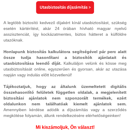
A legtöbb biztosító kedvező díjakért kínál utasbiztosítást, szükség
esetén kártérítést, akár 24 órában hívható magyar nyelvű
asszisztenciát, így kockázatmentes, biztos hátteret a külföldre
utazóknak.
Honlapunk biztosítás kalkulátora segítségével pár perc alatt
össze tudja hasonlítani a biztosítók ajánlatait és
utasbiztosítása leendő díját.
Kalkuláljon velünk és kösse meg
utasbiztosítását online, egyszerűen és gyorsan, akár az utazása
napján vagy indulás előtt közvetlenül!
Tájékoztatjuk, hogy a
z általunk üzemeltetett digitális
összehasonlító felületek független oldalak, a megjelenített
biztosítási ajánlatok nem szponzorált termékek, ezért
oldalunkon nem találhatóak kiemelt ajánlatok sem.
Amennyiben kérdése adódik a díjszámítás vagy a szerződés
megkötése folyamán, állunk rendelkezésére elérhetőségeinken!
Mi kiszámoljuk, Ön választ!