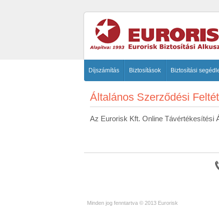
Díjszámítás
Biztosítások
Biztosítási segédl
Általános Szerződési Felté
Az Eurorisk Kft. Online Távértékesítési Ál
Minden jog fenntartva © 2013 Eurorisk