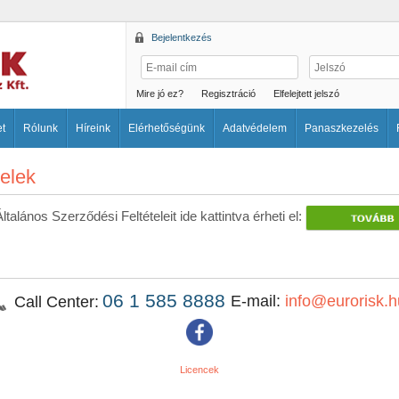
Bejelentkezés
Mire jó ez?
Regisztráció
Elfelejtett jelszó
et
Rólunk
Híreink
Elérhetőségünk
Adatvédelem
Panaszkezelés
telek
talános Szerződési Feltételeit ide kattintva érheti el:
06 1 585 8888
E-mail:
info@eurorisk.h
Call Center:
Licencek