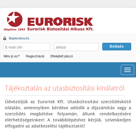
Bejelentkezés
Mire jó ez?
Regisztráció
Elfelejtett jelszó
Men
Tájékoztatás az utasbiztosítási kínálatról
Üdvözöljük az Eurorisk Kft. Utasbiztosítási szerződéskötő
oldalán, amennyiben kérdése adódik a díjszámítás vagy a
szerződés megkötése folyamán, állunk rendelkezésére
elérhetőségeinken! A továbblépéshez kérjük, szíveskedjen
elfogadni az adatkezelési tájékoztatót!