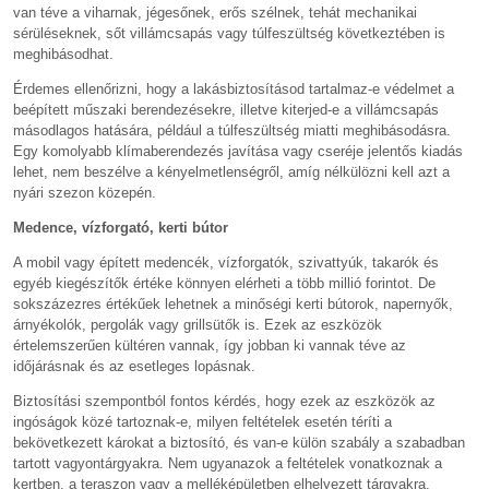
van téve a viharnak, jégesőnek, erős szélnek, tehát mechanikai
sérüléseknek, sőt villámcsapás vagy túlfeszültség következtében is
meghibásodhat.
Érdemes ellenőrizni, hogy a lakásbiztosításod tartalmaz-e védelmet a
beépített műszaki berendezésekre, illetve kiterjed-e a villámcsapás
másodlagos hatására, például a túlfeszültség miatti meghibásodásra.
Egy komolyabb klímaberendezés javítása vagy cseréje jelentős kiadás
lehet, nem beszélve a kényelmetlenségről, amíg nélkülözni kell azt a
nyári szezon közepén.
Medence, vízforgató, kerti bútor
A mobil vagy épített medencék, vízforgatók, szivattyúk, takarók és
egyéb kiegészítők értéke könnyen elérheti a több millió forintot. De
sokszázezres értékűek lehetnek a minőségi kerti bútorok, napernyők,
árnyékolók, pergolák vagy grillsütők is. Ezek az eszközök
értelemszerűen kültéren vannak, így jobban ki vannak téve az
időjárásnak és az esetleges lopásnak.
Biztosítási szempontból fontos kérdés, hogy ezek az eszközök az
ingóságok közé tartoznak-e, milyen feltételek esetén téríti a
bekövetkezett károkat a biztosító, és van-e külön szabály a szabadban
tartott vagyontárgyakra. Nem ugyanazok a feltételek vonatkoznak a
kertben, a teraszon vagy a melléképületben elhelyezett tárgyakra.