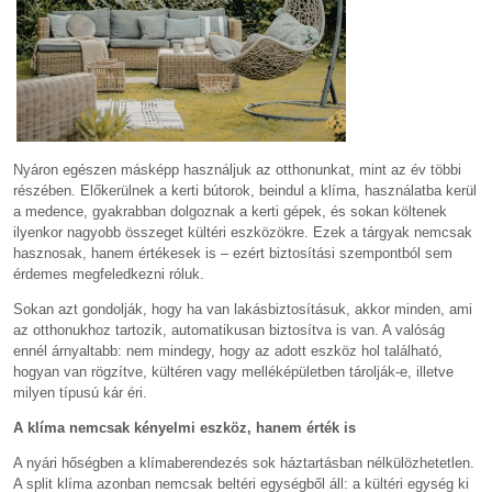
Nyáron egészen másképp használjuk az otthonunkat, mint az év többi
részében. Előkerülnek a kerti bútorok, beindul a klíma, használatba kerül
a medence, gyakrabban dolgoznak a kerti gépek, és sokan költenek
ilyenkor nagyobb összeget kültéri eszközökre. Ezek a tárgyak nemcsak
hasznosak, hanem értékesek is – ezért biztosítási szempontból sem
érdemes megfeledkezni róluk.
Sokan azt gondolják, hogy ha van lakásbiztosításuk, akkor minden, ami
az otthonukhoz tartozik, automatikusan biztosítva is van. A valóság
ennél árnyaltabb: nem mindegy, hogy az adott eszköz hol található,
hogyan van rögzítve, kültéren vagy melléképületben tárolják-e, illetve
milyen típusú kár éri.
A klíma nemcsak kényelmi eszköz, hanem érték is
A nyári hőségben a klímaberendezés sok háztartásban nélkülözhetetlen.
A split klíma azonban nemcsak beltéri egységből áll: a kültéri egység ki