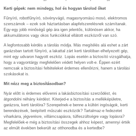
Kerti gépek: nem mindegy, hol és hogyan tárolod őket
Fűnyíró, robotfűnyíró, sövényvágó, magasnyomású mosó, elektromos
szerszámok – ezek sok háztartásban alapfelszerelésnek számítanak.
Egy-egy jobb minőségű gép ára igen jelentős, különösen akkor, ha
akkumulátoros vagy okos funkciókkal ellátott eszközről van szó.
A legfontosabb kérdés a tárolás módja. Más megítélés alá eshet a zárt
garázsban tartott fűnyíró, a lakattal zárt kerti tárolóban elhelyezett gép,
mint egy udvaron hagyott eszköz. Lopás esetén a biztosító vizsgálhatja,
hogy a vagyontárgy megfelelően védett helyen volt-e. Éppen ezért
nemcsak a biztosítási feltételeket érdemes ellenőrizni, hanem a tárolási
szokásokat is.
Mit nézz meg a biztosításodban?
Nyár előtt is érdemes elővenni a lakásbiztosítási szerződést, és
átgondolni néhány kérdést. Kiterjed-e a biztosítás a melléképületre,
garázsra, kerti tárolóra? Szerepelnek-e benne a kültéri ingóságok, kerti
berendezések, beépített műszaki eszközök? Tartalmaz-e fedezetet
viharkárra, jégverésre, villámcsapásra, túlfeszültségre vagy lopásra?
Megfelelőek-e még a biztosítási összegek ahhoz képest, amennyi érték
az elmúlt években bekerült az otthonodba és a kertedbe?