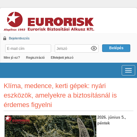
Bejelentkezés
Mire jó ez?
Regisztráció
Elfelejtett jelszó
Men
Klíma, medence, kerti gépek: nyári
eszközök, amelyekre a biztosításnál is
érdemes figyelni
2026. június 5.,
péntek