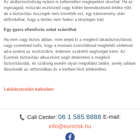
Az alulbiztosítottság nyáron is kellemetlen meglepetést okozhat. Ha az
ingóságaid, műszaki eszközeid vagy kültéri berendezéseid értéke nőtt,
de a biztosítási összegek nem követték ezt, egy káresemény után
előfordulhat, hogy a térítés nem fedezi a tényleges kárt.
Egy gyors ellenőrzés sokat számíthat
Ha nem vagy biztos abban, mire terjed ki a meglévő lakásbiztosításod,
vagy szeretnéd tudni, hogy a mostani szerződésed megfelelő védelmet
ad-e ezekre az eszközökre, érdemes szakértő segítséget kérni. Az
Eurorisk biztosítási alkuszként segít áttekinteni a meglévő
biztosításodat, és szükség esetén olyan megoldást találni, amely jobban
illeszkedik az otthonodban és a kertben lévő értékeidhez.
Lakásbiztosítás kalkulátor
06 1 585 8888
E-mail:
Call Center:
info@eurorisk.hu