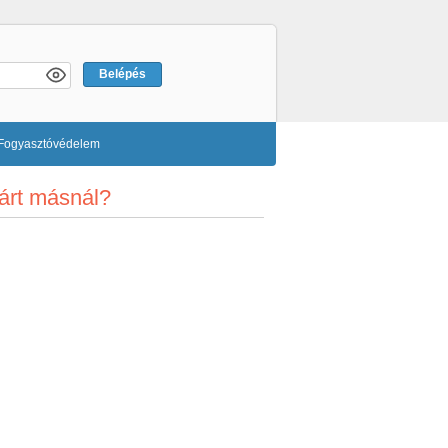
Fogyasztóvédelem
kárt másnál?