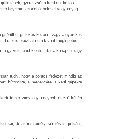
 grillezések, gyerekzsúr a kertben, közös
apró figyelmetlenségből baleset vagy anyagi
egsérülhet grillezés közben, vagy a gyerekek
kerti bútor is okozhat nem kívánt meglepetést.
, egy véletlenül kiöntött ital a kanapén vagy
nban tudni, hogy a pontos fedezet mindig az
kerti bútorokra, a medencére, a kerti gépekre
erti tároló vagy egy nagyobb értékű kültéri
gi kár, de akár személyi sérülés is, például,