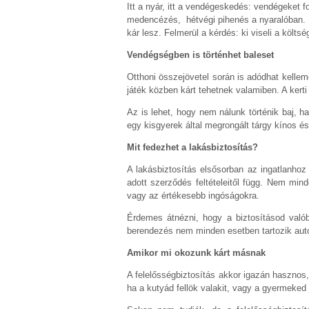
Itt a nyár, itt a vendégeskedés: vendégeket 
medencézés, hétvégi pihenés a nyaralóban. Ez
kár lesz. Felmerül a kérdés: ki viseli a költs
Vendégségben is történhet baleset
Otthoni összejövetel során is adódhat kelle
játék közben kárt tehetnek valamiben. A kerti 
Az is lehet, hogy nem nálunk történik baj, h
egy kisgyerek által megrongált tárgy kínos és
Mit fedezhet a lakásbiztosítás?
A lakásbiztosítás elsősorban az ingatlanho
adott szerződés feltételeitől függ. Nem mind
vagy az értékesebb ingóságokra.
Érdemes átnézni, hogy a biztosításod valób
berendezés nem minden esetben tartozik auto
Amikor mi okozunk kárt másnak
A felelősségbiztosítás akkor igazán hasznos,
ha a kutyád fellök valakit, vagy a gyermeked