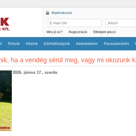
Bejelentkezés
Mire jó ez?
Regisztráció
Elfelejtett jelszó
et
Rólunk
Híreink
Elérhetőségünk
Adatvédelem
Panaszkezelés
énik, ha a vendég sérül meg, vagy mi okozunk 
2026. június 17., szerda