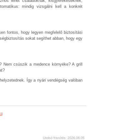
sznos lehet családoknak, kisgyerekeseknek,
tomatikus: mindig vizsgálni kell a konkrét
n fontos, hogy legyen megfelelő biztosítási
sségbiztosítás sokat segíthet abban, hogy egy
z? Nem csúszik a medence környéke? A grill
at?
ethelyzetednek. Így a nyári vendégség valóban
u
Utolsó frissítés: 2026.08.05