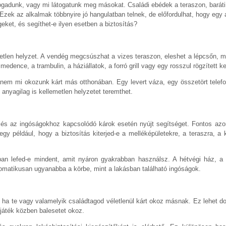
fogadunk, vagy mi látogatunk meg másokat. Családi ebédek a teraszon, baráti
ek az alkalmak többnyire jó hangulatban telnek, de előfordulhat, hogy egy 
égeket, és segíthet-e ilyen esetben a biztosítás?
metlen helyzet. A vendég megcsúszhat a vizes teraszon, eleshet a lépcsőn, m
medence, a trambulin, a háziállatok, a forró grill vagy egy rosszul rögzített 
anem mi okozunk kárt más otthonában. Egy levert váza, egy összetört telefon
 anyagilag is kellemetlen helyzetet teremthet.
z és az ingóságokhoz kapcsolódó károk esetén nyújt segítséget. Fontos azo
egy például, hogy a biztosítás kiterjed-e a melléképületekre, a teraszra, a 
an lefed-e mindent, amit nyáron gyakrabban használsz. A hétvégi ház, a k
matikusan ugyanabba a körbe, mint a lakásban található ingóságok.
 ha te vagy valamelyik családtagod véletlenül kárt okoz másnak. Ez lehet dolo
 játék közben balesetet okoz.