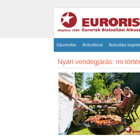
Díjszámítás
Biztosítások
Biztosítási segédl
Nyári vendégjárás: mi tört