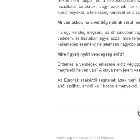
Sokan nem tudják, de a felelősségbiztosít
háziállatot tartóknak, vagy azoknak, akik
körülményeket, a felelősség kérdését és a sz
Mi van akkor, ha a vendég nálunk sérül m
Ha egy vendég megsérül az otthonodban vagy
védelem, és tisztában legyél azzal, mire ter
kellemetlen esemény ne jelentsen nagyobb an
Mire figyelj nyári vendégség előtt?
Érdemes a vendégek érkezése előtt végiggo
megfelelő helyen van? A kutya nem jelent ve
Az Eurorisk szakértői segítenek áttekinteni,
arról szólhat, amiről kell: közös élményekről,
Minden jog fenntartva © 2013 Eurorisk