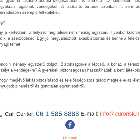
ás gyakran lakásbiztosítási kiegészítőként is elérhető. Ez különösen ha
 gyakran fogadnak vendégeket. A biztosító térítése azonban itt sem au
erződésben szereplő feltételeket.
eg?
 a kertedben, a helyzet megítélése nem mindig egyszerű. Ilyenkor különöse
jed ki a szerződésed. Egy jól megválasztott lakásbiztosítás és benne a felelő
yagi terhet.
ndolni néhány egyszerű dolgot. Biztonságos-e a lépcső, a korlát, a teras
szélyt a vendégekre? A gyerekek biztonságosan használhatják a kerti játékok
 hogy meglévő lakásbiztosításod és felelősségbiztosításod megfelel-e az él
 nyugodt pihenésről és gondtalan együttlétekről.
06 1 585 8888
E-mail:
info@eurorisk.h
Call Center:
Licencek