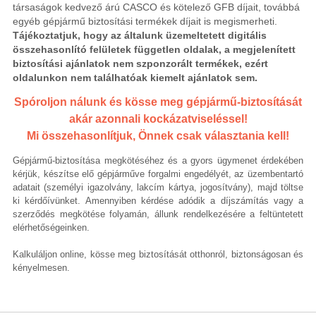
társaságok kedvező árú CASCO és kötelező GFB díjait, továbbá
egyéb gépjármű biztosítási termékek díjait is megismerheti.
Tájékoztatjuk, hogy az általunk üzemeltetett digitális
összehasonlító felületek független oldalak, a megjelenített
biztosítási ajánlatok nem szponzorált termékek, ezért
oldalunkon nem találhatóak kiemelt ajánlatok sem.
Spóroljon nálunk és kösse meg gépjármű-biztosítását
akár azonnali kockázatviseléssel!
Mi összehasonlítjuk, Önnek csak választania kell!
Gépjármű-biztosítása megkötéséhez és a gyors ügymenet érdekében
kérjük, készítse elő gépjárműve forgalmi engedélyét, az üzembentartó
adatait (személyi igazolvány, lakcím kártya, jogosítvány), majd töltse
ki kérdőívünket. Amennyiben kérdése adódik a díjszámítás vagy a
szerződés megkötése folyamán, állunk rendelkezésére a feltüntetett
elérhetőségeinken.
Kalkuláljon online, kösse meg biztosítását otthonról, biztonságosan és
kényelmesen.