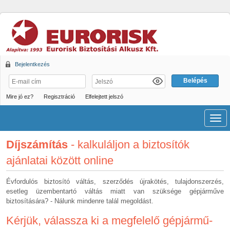
Bejelentkezés
Mire jó ez?
Regisztráció
Elfelejtett jelszó
Men
Díjszámítás
- kalkuláljon a biztosítók
ajánlatai között online
Évfordulós biztosító váltás, szerződés újrakötés, tulajdonszerzés,
esetleg üzembentartó váltás miatt van szüksége gépjárműve
biztosítására? - Nálunk mindenre talál megoldást.
Kérjük, válassza ki a megfelelő gépjármű-